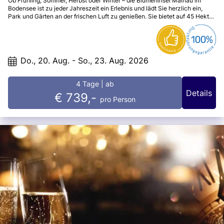
Ob Frühling, Sommer, Herbst oder Winter – die Blumeninsel Mainau im
Bodensee ist zu jeder Jahreszeit ein Erlebnis und lädt Sie herzlich ein,
Park und Gärten an der frischen Luft zu genießen. Sie bietet auf 45 Hektar
faszinierende Ein- und Ausblicke und überrascht dabei immer wieder mit
ihrer Blütenpracht.
Do., 20. Aug. - So., 23. Aug. 2026
4 Tage
| ab
Details
€ 739,-
pro Person