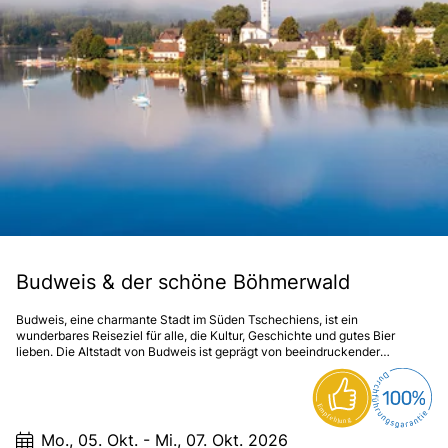
Budweis & der schöne Böhmerwald
Budweis, eine charmante Stadt im Süden Tschechiens, ist ein
wunderbares Reiseziel für alle, die Kultur, Geschichte und gutes Bier
lieben. Die Altstadt von Budweis ist geprägt von beeindruckender
Architektur aus verschiedenen Epochen. Nicht weit von Budweis entfernt
liegt der schöne Böhmerwald, ein Naturschutzgebiet mit einer
atemberaubenden Landschaft. Hier kann man wandern, Rad fahren oder
einfach die Natur genießen. Der Böhmerwald ist auch für seine
zahlreichen Seen und Flüsse bekannt.
Mo., 05. Okt. - Mi., 07. Okt. 2026