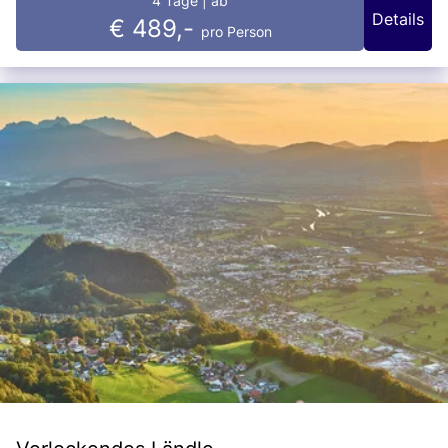
4 Tage
| ab
Details
€ 489,-
pro Person