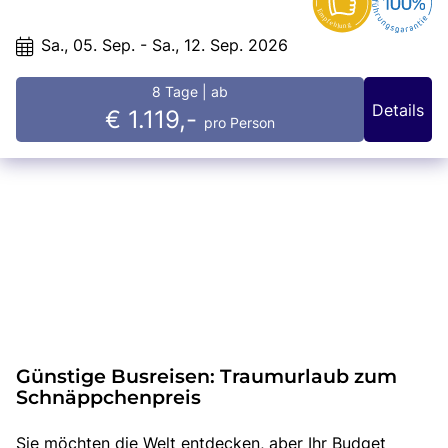
Die charmante Altstadt mit ihren engen Gassen und bunten
Fischerhäusern lädt zum Bummeln und Verweilen ein. Ein weiteres
Highlight in Caorle ist der Leuchtturm, von dem aus man einen
Sa., 05. Sep. - Sa., 12. Sep. 2026
atemberaubenden Blick über die Stadt und das Meer hat. Besonders bei
Sonnenuntergang ist dieser Ort einfach magisch. Egal ob man einfach nur
am Strand entspannen, die lokale Kultur erkunden oder sportlich aktiv sein
8 Tage
| ab
möchte, Caorle bietet für jeden etwas. Ein Badeaufenthalt hier verspricht
Details
€ 1.119,-
Erholung, Spaß und unvergessliche Momente.
pro Person
Günstige Busreisen: Traumurlaub zum
Schnäppchenpreis
Sie möchten die Welt entdecken, aber Ihr Budget