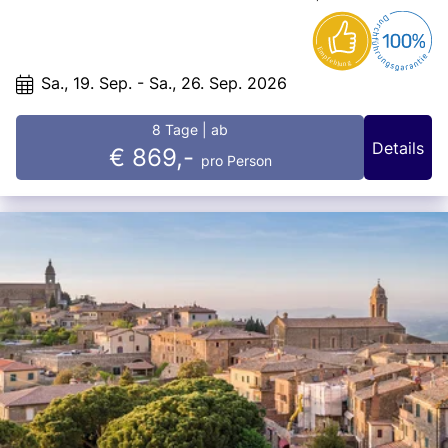
Badeort besticht mit einem 15 km langen Sandstrand.
Sa., 19. Sep. - Sa., 26. Sep. 2026
8 Tage
| ab
Details
€ 869,-
pro Person