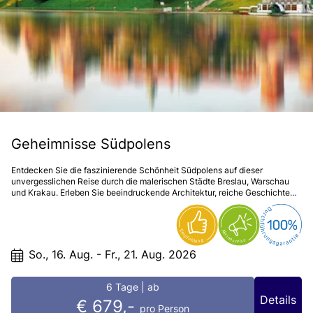
Geheimnisse Südpolens
Entdecken Sie die faszinierende Schönheit Südpolens auf dieser
unvergesslichen Reise durch die malerischen Städte Breslau, Warschau
und Krakau. Erleben Sie beeindruckende Architektur, reiche Geschichte
und atemberaubende Landschaften, während Sie in die Kultur und
Traditionen des Landes eintauchen. Von der charmanten Atmosphäre
Breslaus bis zu den majestätischen Gipfeln der Hohen Tatra – diese Reise
verspricht unvergessliche Erlebnisse und bleibende Erinnerungen.
So., 16. Aug. - Fr., 21. Aug. 2026
6 Tage
| ab
Details
€ 679,-
pro Person