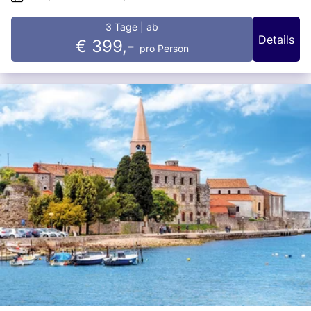
3 Tage
| ab
Details
€ 399,-
pro Person