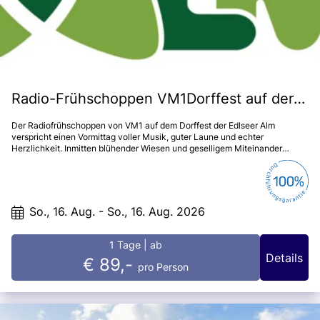
Radio-Frühschoppen VM1Dorffest auf der Edlseer Alm
Der Radiofrühschoppen von VM1 auf dem Dorffest der Edlseer Alm
verspricht einen Vormittag voller Musik, guter Laune und echter
Herzlichkeit. Inmitten blühender Wiesen und geselligem Miteinander
genießen Jung und Alt traditionelle Klänge, schwungvolle Moderation und
regionale Schmankerln. Ein Fest, das die Seele wärmt und noch lange in
Erinnerung bleibt!
So., 16. Aug. - So., 16. Aug. 2026
1 Tage
| ab
Details
€ 89,-
pro Person