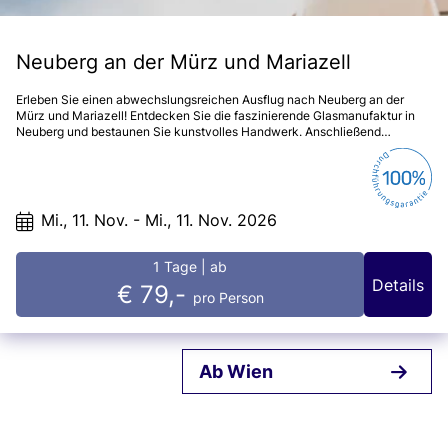
Neuberg an der Mürz und Mariazell
Erleben Sie einen abwechslungsreichen Ausflug nach Neuberg an der
Mürz und Mariazell! Entdecken Sie die faszinierende Glasmanufaktur in
Neuberg und bestaunen Sie kunstvolles Handwerk. Anschließend
genießen Sie das besondere Flair des berühmten Wallfahrtsortes Mariazell
mit seiner beeindruckenden Basilika und den charmanten Gassen. Ein Tag
voller Kultur, Tradition und Genuss erwartet Sie!
Mi., 11. Nov. - Mi., 11. Nov. 2026
1 Tage
| ab
Details
€ 79,-
pro Person
Ab Wien