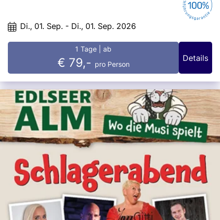
Gelegenheit, sich zu stärken und die Eindrücke zu teilen. Als krönenden
Abschluss besuchen wir den Eisgreißler in Krumbach, wo Sie sich auf
hausgemachtes Eis und ein charmantes Ambiente freuen dürfen. Ein Tag,
Di., 01. Sep. - Di., 01. Sep. 2026
der Genießerherzen höherschlagen lässt!
1 Tage
| ab
Details
€ 79,-
pro Person