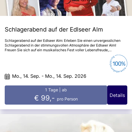
Schlagerabend auf der Edlseer Alm
Schlagerabend auf der Edlseer Alm: Erleben Sie einen unvergesslichen
Schlagerabend in der stimmungsvollen Atmosphäre der Edlseer Alm!
Freuen Sie sich auf ein musikalisches Fest voller Lebensfreude,
Herzlichkeit und bester Unterhaltung. Marlena Martinelli, Udo Wenders,
Jazz Gitti und Nico Kristoferitsch sorgen mit ihren bekannten Hits und
mitreißenden Melodien für ausgelassene Stimmung und viele
unvergessliche Momente. Genießen Sie einen Abend voller Musik, Tanz
und guter Laune – umgeben von der gemütlichen Herzlichkeit der Edlseer
Mo., 14. Sep. - Mo., 14. Sep. 2026
Alm. Ein Fest für alle, die den Schlager lieben und das Leben feiern
möchten!
1 Tage
| ab
Details
€ 99,-
pro Person