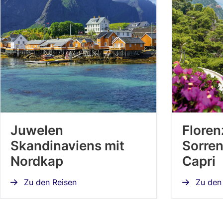
Juwelen
Floren
Skandinaviens mit
Sorren
Nordkap
Capri
Zu den Reisen
Zu den 