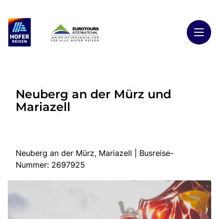
Toggl
Reisethemen
Neuberg an der Mürz und
Toggl
Highlights
Mariazell
Toggl
Reiseländer
Toggl
Kontakt
Neuberg an der Mürz, Mariazell | Busreise-
Nummer: 2697925
Start
Busreisen
Kontakt