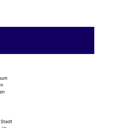
Raum
im
hen
 Stadt