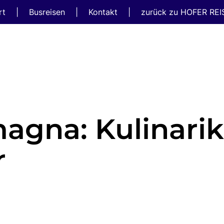
rt
|
Busreisen
|
Kontakt
|
zurück zu HOFER RE
agna: Kulinarik
r