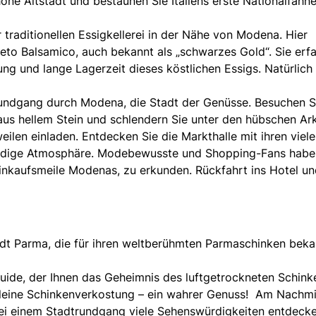
höne Altstadt und bestaunen Sie Italiens erste Nationalfahn
r traditionellen Essigkellerei in der Nähe von Modena. Hier
eto Balsamico, auch bekannt als „schwarzes Gold“. Sie erf
ng und lange Lagerzeit dieses köstlichen Essigs. Natürlich
ndgang durch Modena, die Stadt der Genüsse. Besuchen S
us hellem Stein und schlendern Sie unter den hübschen Ar
len einladen. Entdecken Sie die Markthalle mit ihren viel
bendige Atmosphäre. Modebewusste und Shopping-Fans habe
 Einkaufsmeile Modenas, zu erkunden. Rückfahrt ins Hotel u
adt Parma, die für ihren weltberühmten Parmaschinken beka
 Guide, der Ihnen das Geheimnis des luftgetrockneten Schink
 kleine Schinkenverkostung – ein wahrer Genuss! Am Nachm
ei einem Stadtrundgang viele Sehenswürdigkeiten entdecke