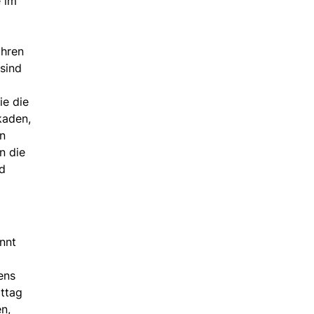
e im
ahren
 sind
ie die
kaden,
en
n die
nd
nnt
ens
ittag
n,