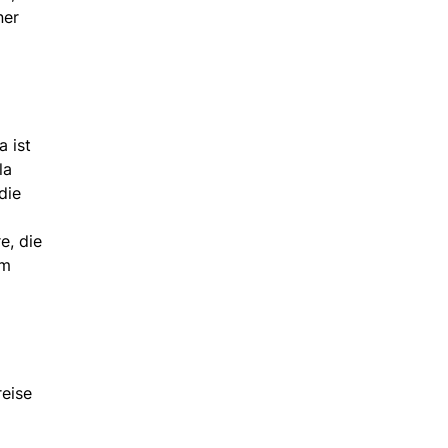
ner
 ist
la
die
e, die
em
reise