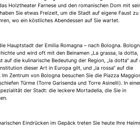
 das Holztheater Farnese und den romanischen Dom mit sei
haben Sie etwas Freizeit, um die Stadt auf eigene Faust zu
ren, wo ein köstliches Abendessen auf Sie wartet.
die Hauptstadt der Emilia Romagna – nach Bologna. Bologna
hichte und wird oft mit den Beinamen „La grassa, la dotta, 
st auf die kulinarische Bedeutung der Region, „la dotta“ auf 
nstitution dieser Art in Europa gilt, und „la rossa“ auf die
. Im Zentrum von Bologna besuchen Sie die Piazza Maggior
chiefen Türme (Torre Garisenda und Torre Asinelli). In ein
ezialität der Stadt: die leckere Mortadella, die Sie in
en.
narischen Eindrücken im Gepäck treten Sie heute Ihre Heim