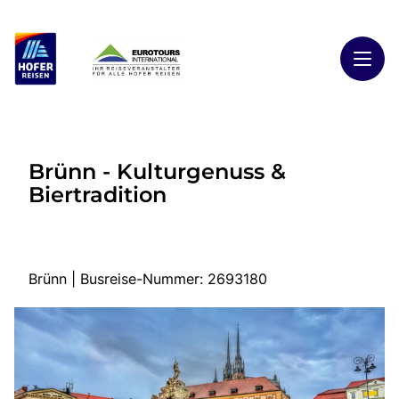
Toggl
Reisethemen
Brünn - Kulturgenuss &
Toggl
Highlights
Biertradition
Toggl
Reiseländer
Toggl
Kontakt
Brünn | Busreise-Nummer: 2693180
Start
Busreisen
Kontakt