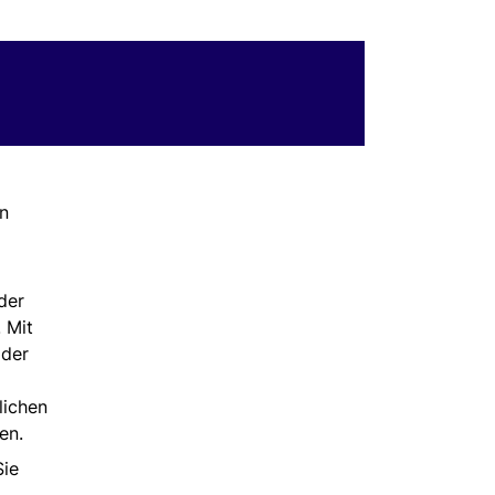
en
der
 Mit
 der
lichen
en.
Sie