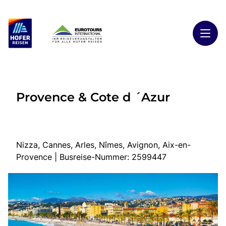
Toggl
Reisethemen
Provence & Cote d ´Azur
Toggl
Highlights
Toggl
Reiseländer
Toggl
Kontakt
Nizza, Cannes, Arles, Nîmes, Avignon, Aix-en-
Provence | Busreise-Nummer: 2599447
Start
Busreisen
Kontakt