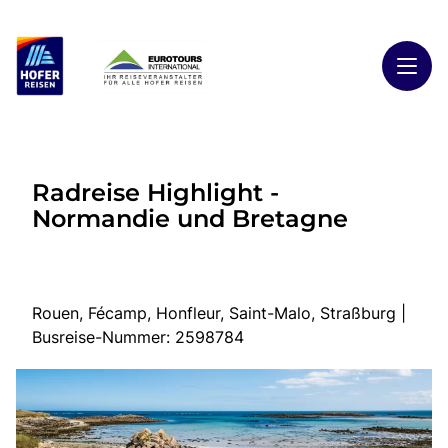
Toggl
Reisethemen
Radreise Highlight -
Toggl
Highlights
Normandie und Bretagne
Toggl
Reiseländer
Toggl
Kontakt
Rouen, Fécamp, Honfleur, Saint-Malo, Straßburg |
Busreise-Nummer: 2598784
Start
Busreisen
Kontakt