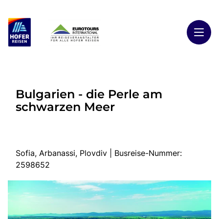
Toggl
Reisethemen
Bulgarien - die Perle am
Toggl
Highlights
schwarzen Meer
Toggl
Reiseländer
Toggl
Kontakt
Sofia, Arbanassi, Plovdiv | Busreise-Nummer:
2598652
Start
Busreisen
Kontakt