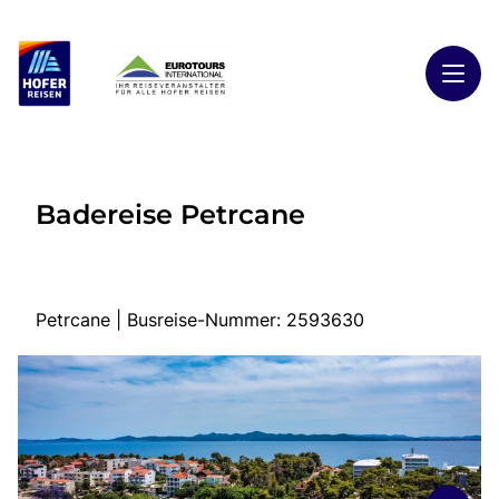
Toggl
Reisethemen
Badereise Petrcane
Toggl
Highlights
Toggl
Reiseländer
Toggl
Kontakt
Petrcane | Busreise-Nummer: 2593630
Start
Busreisen
Kontakt