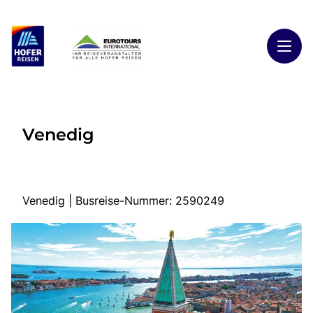
Toggl
Reisethemen
Venedig
Toggl
Highlights
Toggl
Reiseländer
Toggl
Kontakt
Venedig | Busreise-Nummer: 2590249
Start
Busreisen
Kontakt