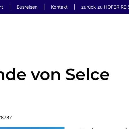
rt
|
Busreisen
|
Kontakt
|
zurück zu HOFER RE
nde von Selce
578787