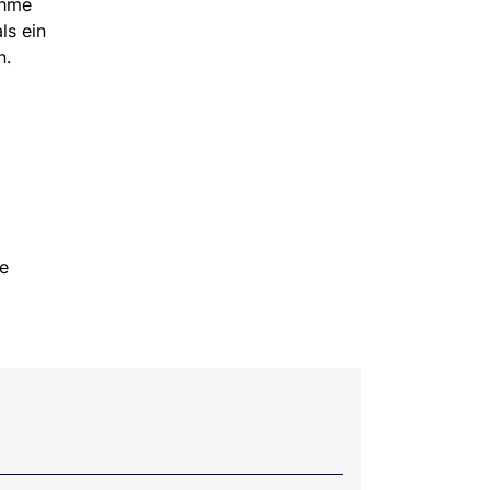
ehme
ls ein
n.
ie