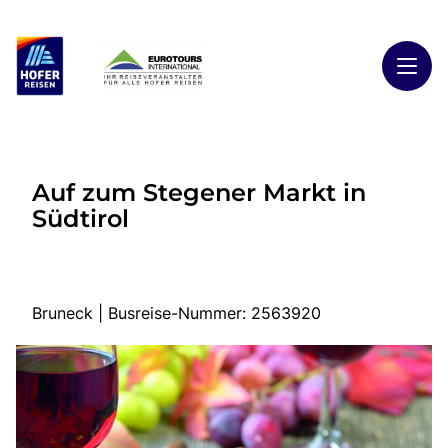
Toggl
Reisethemen
Auf zum Stegener Markt in
Toggl
Highlights
Südtirol
Toggl
Reiseländer
Toggl
Kontakt
Bruneck | Busreise-Nummer: 2563920
Start
Busreisen
Kontakt