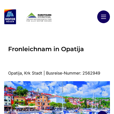
Toggl
Reisethemen
Fronleichnam in Opatija
Toggl
Highlights
Toggl
Reiseländer
Toggl
Kontakt
Opatija, Krk Stadt | Busreise-Nummer: 2562949
Start
Busreisen
Kontakt