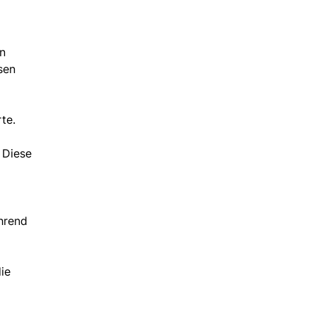
in
sen
te.
 Diese
hrend
ie