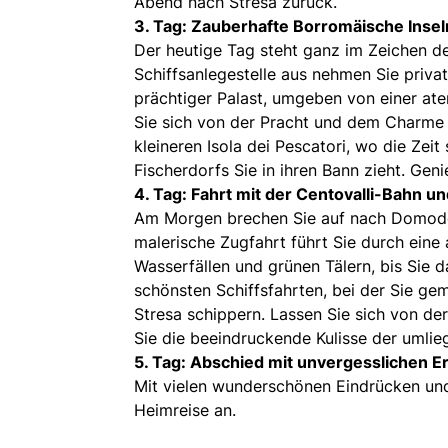
Abend nach Stresa zurück.
3. Tag: Zauberhafte Borromäische Insel
Der heutige Tag steht ganz im Zeichen de
Schiffsanlegestelle aus nehmen Sie private
prächtiger Palast, umgeben von einer at
Sie sich von der Pracht und dem Charme d
kleineren Isola dei Pescatori, wo die Zei
Fischerdorfs Sie in ihren Bann zieht. Gen
4. Tag: Fahrt mit der Centovalli-Bahn un
Am Morgen brechen Sie auf nach Domodos
malerische Zugfahrt führt Sie durch ei
Wasserfällen und grünen Tälern, bis Sie 
schönsten Schiffsfahrten, bei der Sie g
Stresa schippern. Lassen Sie sich von d
Sie die beeindruckende Kulisse der umli
5. Tag: Abschied mit unvergesslichen 
Mit vielen wunderschönen Eindrücken und 
Heimreise an.