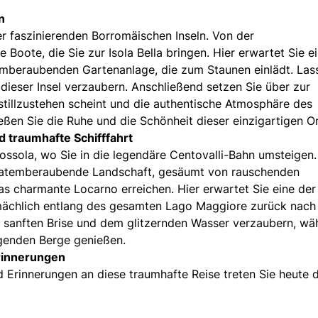
n
r faszinierenden Borromäischen Inseln. Von der
 Boote, die Sie zur Isola Bella bringen. Hier erwartet Sie e
emberaubenden Gartenanlage, die zum Staunen einlädt. Las
ieser Insel verzaubern. Anschließend setzen Sie über zur
t stillzustehen scheint und die authentische Atmosphäre des
ießen Sie die Ruhe und die Schönheit dieser einzigartigen Or
d traumhafte Schifffahrt
sola, wo Sie in die legendäre Centovalli-Bahn umsteigen.
ne atemberaubende Landschaft, gesäumt von rauschenden
das charmante Locarno erreichen. Hier erwartet Sie eine der
emächlich entlang des gesamten Lago Maggiore zurück nach
er sanften Brise und dem glitzernden Wasser verzaubern, wä
egenden Berge genießen.
Erinnerungen
Erinnerungen an diese traumhafte Reise treten Sie heute d