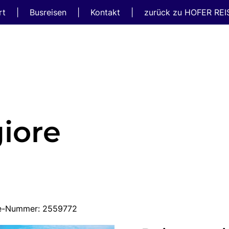
rt
|
Busreisen
|
Kontakt
|
zurück zu HOFER RE
iore
ise-Nummer: 2559772