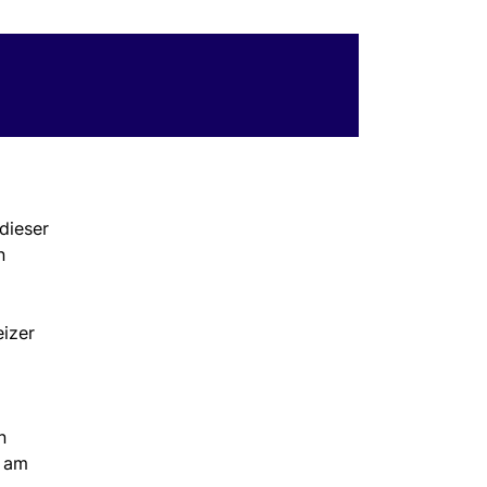
dieser
n
eizer
n
e am