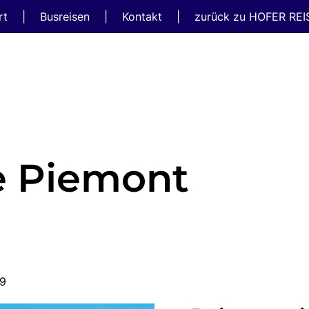
rt
|
Busreisen
|
Kontakt
|
zurück zu HOFER RE
e Piemont
99