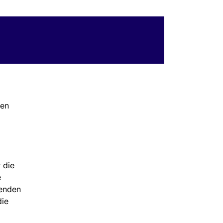
ben
 die
e
nenden
die