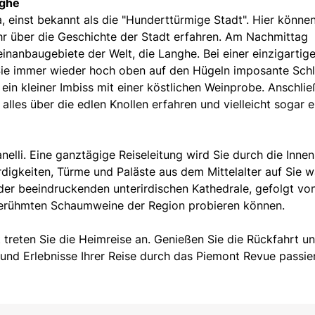
nghe
 einst bekannt als die "Hunderttürmige Stadt". Hier können
r über die Geschichte der Stadt erfahren. Am Nachmittag
nanbaugebiete der Welt, die Langhe. Bei einer einzigartig
ie immer wieder hoch oben auf den Hügeln imposante Sch
ein kleiner Imbiss mit einer köstlichen Weinprobe. Anschli
alles über die edlen Knollen erfahren und vielleicht sogar e
elli. Eine ganztägige Reiseleitung wird Sie durch die Innen
digkeiten, Türme und Paläste aus dem Mittelalter auf Sie w
 der beeindruckenden unterirdischen Kathedrale, gefolgt von
 berühmten Schaumweine der Region probieren können.
treten Sie die Heimreise an. Genießen Sie die Rückfahrt u
 und Erlebnisse Ihrer Reise durch das Piemont Revue passie