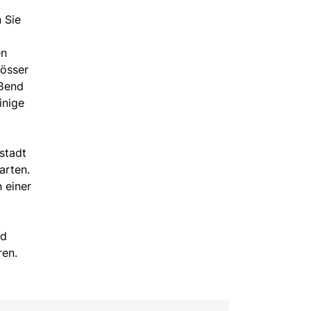
 Sie
en
lösser
eßend
inige
stadt
arten.
 einer
nd
ren.