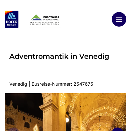
Toggl
Reisethemen
Adventromantik in Venedig
Toggl
Highlights
Toggl
Reiseländer
Toggl
Kontakt
Venedig | Busreise-Nummer: 2547675
Start
Busreisen
Kontakt