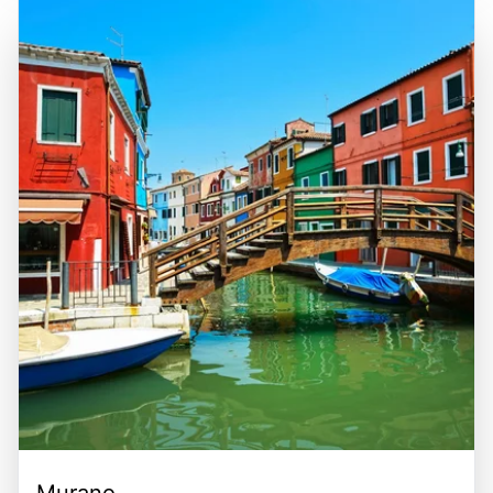
Schönheit der venezianischen Lagune und die anderen
Meeresfrüchte, machen Burano zu einem idealen Ziel für
Inseln wie Murano und Torcello zu erkunden. Die
einen Tagesausflug von Venedig aus. Ein Besuch auf
Kombination aus historischer Bedeutung,
dieser malerischen Insel ist eine hervorragende
atemberaubender Landschaft und der Möglichkeit, die
Möglichkeit, die venezianische Kultur zu erleben und die
venezianische Kultur zu genießen, macht Burano zu einem
Schönheit der Lagune zu genießen.
unverzichtbaren Ziel für Reisende, die die Vielfalt und den
Charme dieser einzigartigen Region entdecken möchten.