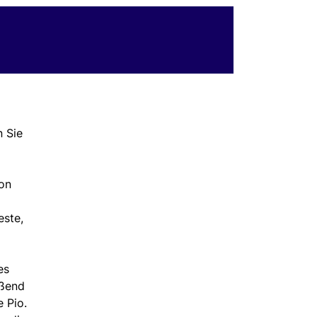
n Sie
ion
este,
es
eßend
 Pio.