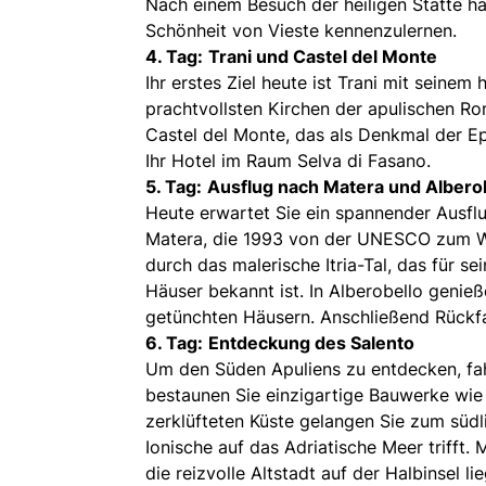
Nach einem Besuch der heiligen Stätte ha
Schönheit von Vieste kennenzulernen.
4. Tag:
Trani und Castel del Monte
Ihr erstes Ziel heute ist Trani mit seinem 
prachtvollsten Kirchen der apulischen R
Castel del Monte, das als Denkmal der Epo
Ihr Hotel im Raum Selva di Fasano.
5. Tag:
Ausflug nach Matera und Albero
Heute erwartet Sie ein spannender Ausflu
Matera, die 1993 von der UNESCO zum Wel
durch das malerische Itria-Tal, das für s
Häuser bekannt ist. In Alberobello geni
getünchten Häusern. Anschließend Rückfa
6. Tag:
Entdeckung des Salento
Um den Süden Apuliens zu entdecken, fah
bestaunen Sie einzigartige Bauwerke wie 
zerklüfteten Küste gelangen Sie zum süd
Ionische auf das Adriatische Meer trifft. 
die reizvolle Altstadt auf der Halbinsel 