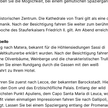
ben Sie die Möglichkeit, bei einem gemütlichen Spaziergan
historischen Zentrum. Die Kathedrale von Trani gilt als eine 
omanik. Nach der Besichtigung fahren Sie weiter zum berüh
che des Stauferkaisers Friedrich II. gilt. Am Abend erreich
bello
g nach Matera, bekannt für die Höhlensiedlungen Sassi di
tkulturerbe erklärt wurden. Nach der Besichtigung fahren
eine Olivenbäume, Weinberge und die charakteristischen Trull
eßen Sie einen Rundgang durch die Gassen mit den weiß
hrt zu Ihrem Hotel.
ren Sie zuerst nach Lecce, der bekannten Barockstadt. Hi
den Dom und das Erzbischöfliche Palais. Entlang der wild
lichsten Punkt Apuliens, dem Capo Santa Maria di Leuca, w
Mit vielen einmaligen Impressionen fahren Sie nach Gallipoli
liegt. Lassen Sie bei einem Spaziergang entlang der Promena