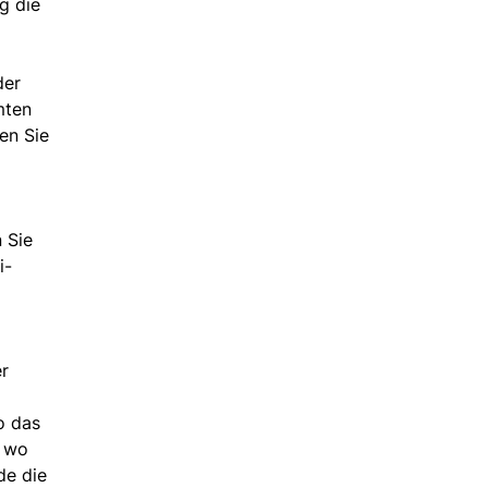
g die
der
mten
en Sie
 Sie
i-
er
o das
, wo
de die