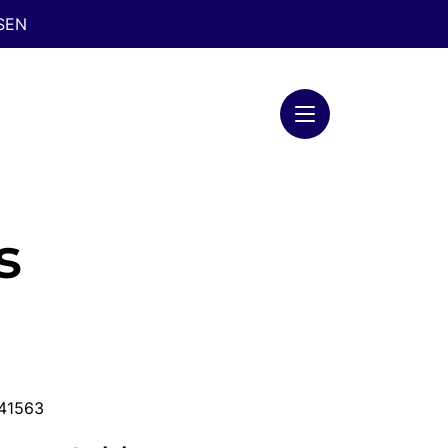
ISEN
s
541563