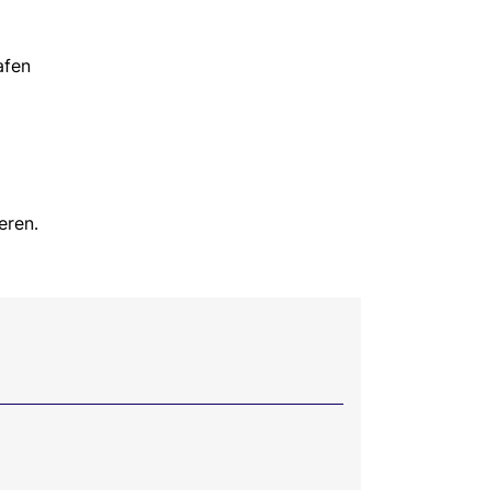
afen
eren.