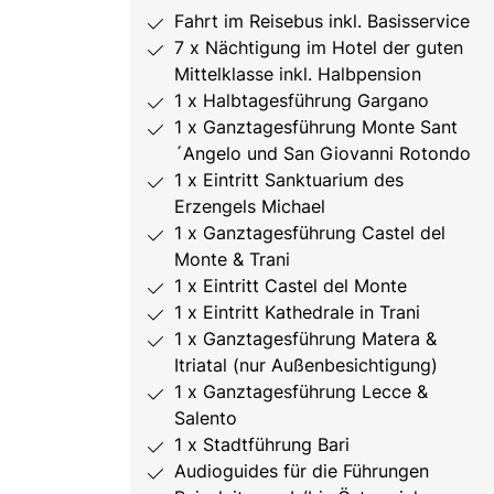
Fahrt im Reisebus inkl. Basisservice
7 x Nächtigung im Hotel der guten
Mittelklasse inkl. Halbpension
1 x Halbtagesführung Gargano
1 x Ganztagesführung Monte Sant
´Angelo und San Giovanni Rotondo
1 x Eintritt Sanktuarium des
Erzengels Michael
1 x Ganztagesführung Castel del
Monte & Trani
1 x Eintritt Castel del Monte
1 x Eintritt Kathedrale in Trani
1 x Ganztagesführung Matera &
Itriatal (nur Außenbesichtigung)
1 x Ganztagesführung Lecce &
Salento
1 x Stadtführung Bari
Audioguides für die Führungen