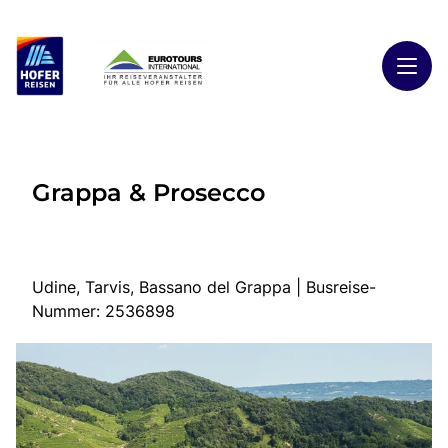
Toggl
Reisethemen
Grappa & Prosecco
Toggl
Highlights
Toggl
Reiseländer
Toggl
Kontakt
Udine, Tarvis, Bassano del Grappa | Busreise-
Nummer: 2536898
Start
Busreisen
Kontakt