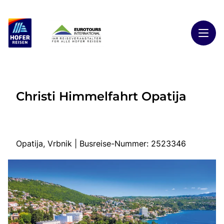
Toggl
Reisethemen
Christi Himmelfahrt Opatija
Toggl
Highlights
Toggl
Reiseländer
Toggl
Kontakt
Opatija, Vrbnik | Busreise-Nummer: 2523346
Start
Busreisen
Kontakt