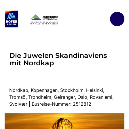
Toggl
Reisethemen
Die Juwelen Skandinaviens
Toggl
Highlights
mit Nordkap
Toggl
Reiseländer
Toggl
Kontakt
Nordkap, Kopenhagen, Stockholm, Helsinki,
Tromsö, Trondheim, Geiranger, Oslo, Rovaniemi,
Start
Svolvær | Busreise-Nummer: 2512812
Busreisen
Kontakt