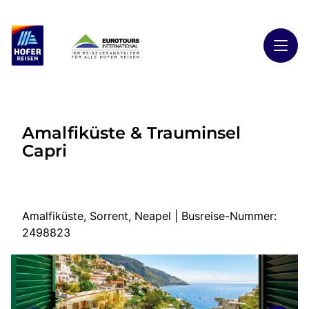
Toggl
Reisethemen
Amalfiküste & Trauminsel
Toggl
Highlights
Capri
Toggl
Reiseländer
Toggl
Kontakt
Amalfiküste, Sorrent, Neapel | Busreise-Nummer:
2498823
Start
Busreisen
Kontakt