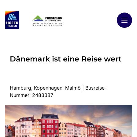
Toggl
Reisethemen
Dänemark ist eine Reise wert
Toggl
Highlights
Toggl
Reiseländer
Toggl
Kontakt
Hamburg, Kopenhagen, Malmö | Busreise-
Nummer: 2483387
Start
Busreisen
Kontakt