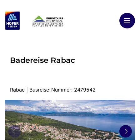
Toggl
Reisethemen
Badereise Rabac
Toggl
Highlights
Toggl
Reiseländer
Toggl
Kontakt
Rabac | Busreise-Nummer: 2479542
Start
Busreisen
Kontakt