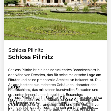
Schloss Pillnitz
Schloss Pillnitz
Schloss Pillnitz ist ein beeindruckendes Barockschloss in
der Nähe von Dresden, das für seine malerische Lage am
Elbufer und seine prachtvolle Architektur bekannt ist. Die
Anlage besteht aus mehreren Gebäuden, darunter das
Lage
Hauptschloss, das mit seinen kunstvollen Fassaden und
opulenten Innenräumen begeistert. Besonders
Schloss Pillnitz liegt im Stadtteil Pillnitz von Dresden, etwa
hervorzuheben sind die wunderschönen Gartenanlagen,
10 Kilometer von der Innenstadt entfernt. Geografisch
die im englischen Stil angelegt sind und eine Vielzahl von
befindet sich das Schloss malerisch am Ufer der Elbe,
Pflanzen und Blumen beherbergen. Schloss Pillnitz ist