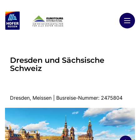
Toggl
Reisethemen
Dresden und Sächsische
Toggl
Highlights
Schweiz
Toggl
Reiseländer
Toggl
Kontakt
Dresden, Meissen | Busreise-Nummer: 2475804
Start
Busreisen
Kontakt