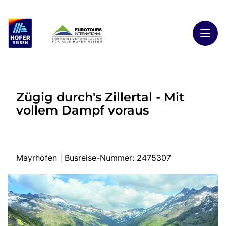
Toggl
Reisethemen
Zügig durch's Zillertal - Mit
Toggl
Highlights
vollem Dampf voraus
Toggl
Reiseländer
Toggl
Kontakt
Mayrhofen | Busreise-Nummer: 2475307
Start
Busreisen
Kontakt