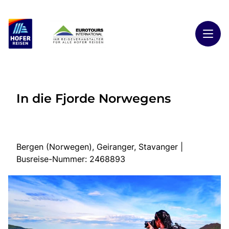
Toggl
Reisethemen
In die Fjorde Norwegens
Toggl
Highlights
Toggl
Reiseländer
Toggl
Kontakt
Bergen (Norwegen), Geiranger, Stavanger |
Busreise-Nummer: 2468893
Start
Busreisen
Kontakt