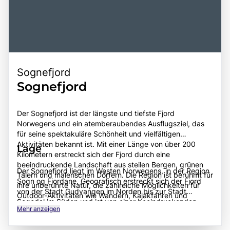
Sognefjord
Sognefjord
Der Sognefjord ist der längste und tiefste Fjord
Norwegens und ein atemberaubendes Ausflugsziel, das
für seine spektakuläre Schönheit und vielfältigen
Aktivitäten bekannt ist. Mit einer Länge von über 200
Lage
Kilometern erstreckt sich der Fjord durch eine
beeindruckende Landschaft aus steilen Bergen, grünen
Der Sognefjord liegt im Westen Norwegens, in der Region
Tälern und malerischen Dörfern. Die Region ist berühmt für
Sogn og Fjordane. Geografisch erstreckt sich der Fjord
ihre unberührte Natur, die zahlreiche Möglichkeiten für
von der Stadt Gudvangen im Norden bis zur Stadt
Outdoor-Aktivitäten wie Wandern, Kajakfahren und
Sogndal im Süden und ist von einer beeindruckenden
Bootstouren bietet. Besonders hervorzuheben sind die
Mehr anzeigen
Berglandschaft umgeben. Die wichtigsten Städte und
beeindruckenden Gletscher, wie der Jostedalsbreen, der
Dörfer entlang des Sognefjords sind Flåm, Balestrand und
größte Gletscher auf dem europäischen Festland, und die