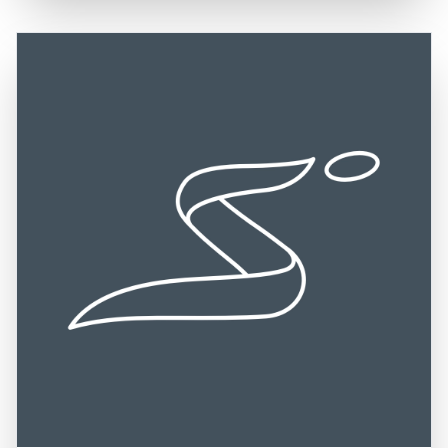
Lærdal, die als zentrale Anlaufstellen für Besucher dienen.
zahlreichen Wasserfälle, die die Fjordlandschaft zieren.
Die Anreise zum Sognefjord erfolgt in der Regel über die
Der Sognefjord hat eine reiche Geschichte, die bis in die
E16 und die Fv55, die eine gute Anbindung an die
Wikingerzeit zurückreicht, und viele der charmanten
umliegenden Städte und Regionen bieten. Die zentrale
Dörfer entlang des Fjords, wie Flåm und Balestrand,
Lage des Sognefjords macht ihn zu einem idealen Ziel für
bewahren ihren historischen Charme. Ein Besuch im
Tagesausflüge oder längere Aufenthalte, da er leicht von
Sognefjord ist eine wunderbare Gelegenheit, die
anderen beliebten Reisezielen in Norwegen, wie Bergen
majestätische Natur Norwegens zu erleben, die lokale
oder Oslo, zu erreichen ist. Die Kombination aus der
Kultur zu entdecken und die herzliche Gastfreundschaft
beeindruckenden Natur, den vielfältigen
der Einheimischen zu genießen. Die Kombination aus
Freizeitmöglichkeiten und der Möglichkeit, die Kultur und
beeindruckenden Landschaften, vielfältigen
Geschichte der Region zu erleben, macht den Sognefjord
Freizeitmöglichkeiten und der Möglichkeit, die Kultur und
zu einem unverzichtbaren Ziel für Reisende, die die
Geschichte der Region zu erkunden, macht den
Schönheit und Vielfalt dieser einzigartigen norwegischen
Sognefjord zu einem unverzichtbaren Ziel für Reisende.
Landschaft entdecken möchten.