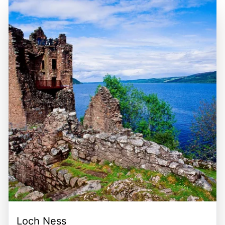
Gastfreundschaft der Einheimischen zu genießen und die
aus den umliegenden Städten und Regionen ermöglichen.
atemberaubende Natur zu erkunden. Die Kombination aus
Die zentrale Lage der Borders macht sie zu einem idealen
historischen Sehenswürdigkeiten, malerischen
Ziel für Tagesausflüge und längere Aufenthalte, um die
Landschaften und kulturellen Erlebnissen macht die
Schönheit der schottischen Landschaft und die kulturellen
Borders zu einem unvergesslichen Ziel für Reisende.
Schätze der Region zu erkunden. Die Kombination aus der
reichen Geschichte, der beeindruckenden Natur und den
vielfältigen Freizeitmöglichkeiten macht die Borders zu
einem unvergesslichen Erlebnis für jeden Besucher.
Loch Ness