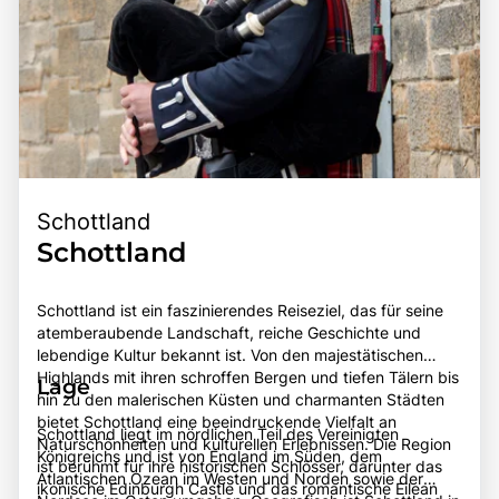
Schottland
Schottland
Schottland ist ein faszinierendes Reiseziel, das für seine
atemberaubende Landschaft, reiche Geschichte und
lebendige Kultur bekannt ist. Von den majestätischen
Highlands mit ihren schroffen Bergen und tiefen Tälern bis
Lage
hin zu den malerischen Küsten und charmanten Städten
bietet Schottland eine beeindruckende Vielfalt an
Schottland liegt im nördlichen Teil des Vereinigten
Naturschönheiten und kulturellen Erlebnissen. Die Region
Königreichs und ist von England im Süden, dem
ist berühmt für ihre historischen Schlösser, darunter das
Atlantischen Ozean im Westen und Norden sowie der
ikonische Edinburgh Castle und das romantische Eilean