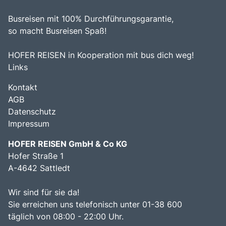
Natur in vollen Zügen genießen kann.
einem unverzichtbaren Ziel für Reisende, die die Vielfalt
Busreisen mit 100% Durchführungsgarantie,
und den Charme dieser einzigartigen Region erkunden
möchten.
so macht Busreisen Spaß!
HOFER REISEN in Kooperation mit bus dich weg!
Links
Kontakt
AGB
Datenschutz
Impressum
HOFER REISEN GmbH & Co KG
Hofer Straße 1
A-4642 Sattledt
Wir sind für sie da!
Sie erreichen uns telefonisch unter 01-38 600
täglich von 08:00 - 22:00 Uhr.