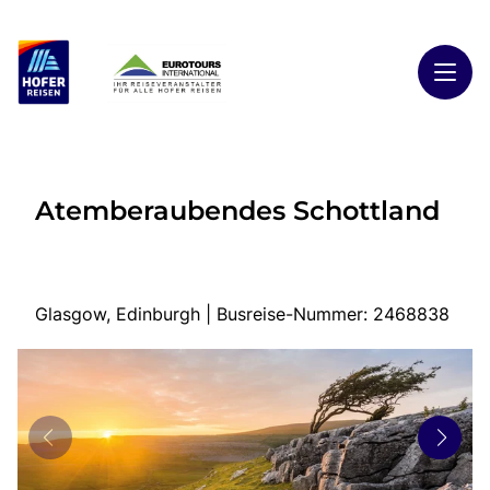
Toggl
Reisethemen
Atemberaubendes Schottland
Toggl
Highlights
Toggl
Reiseländer
Toggl
Kontakt
Glasgow, Edinburgh | Busreise-Nummer: 2468838
Start
Busreisen
Kontakt