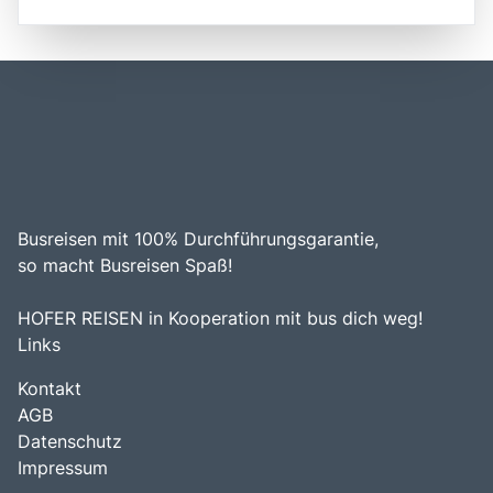
ihrer gut erhaltenen Altstadt, engen Gassen und dem
einer zerklüfteten Küste. Die Insel ist über eine Fähre von
malerischen Hafen. Historisch gesehen hat die Insel eine
der Stadt Porozina auf dem Festland oder von der
reiche Geschichte, die von verschiedenen Kulturen
benachbarten Insel Lošinj aus erreichbar, was sie zu
geprägt ist, darunter die Römer und Venezianer, was sich
einem leicht zugänglichen Ziel für Reisende macht. Die
in der Architektur und den Traditionen der Region
zentrale Lage von Cres in der Kvarner Bucht macht die
widerspiegelt. Ein Besuch auf der Insel Cres ist eine
Insel zu einem idealen Ausgangspunkt für Erkundungen in
hervorragende Möglichkeit, die Schönheit der Adria zu
der Region, einschließlich der nahegelegenen Inseln und
genießen, die lokale Küche zu probieren und die
der malerischen Küstenstädte. Die Kombination aus
entspannte Atmosphäre der kroatischen Inselwelt zu
natürlicher Schönheit, historischer Bedeutung und der
erleben.
Möglichkeit, die kroatische Kultur zu genießen, macht
Busreisen mit 100% Durchführungsgarantie,
Cres zu einem unverzichtbaren Ziel für Reisende, die die
Vielfalt und den Charme dieser einzigartigen Insel
so macht Busreisen Spaß!
entdecken möchten.
HOFER REISEN in Kooperation mit bus dich weg!
Links
Kontakt
AGB
Datenschutz
Impressum