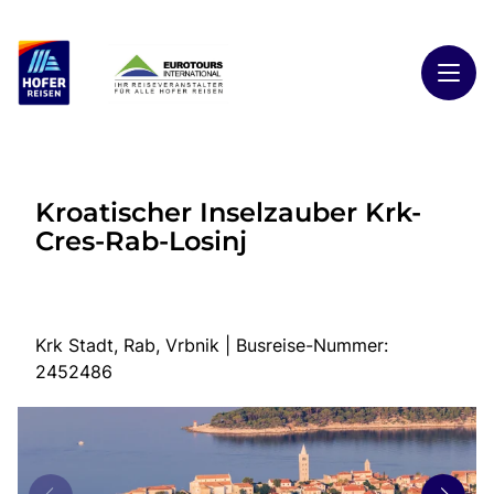
Toggl
Reisethemen
Kroatischer Inselzauber Krk-
Toggl
Highlights
Cres-Rab-Losinj
Toggl
Reiseländer
Toggl
Kontakt
Krk Stadt, Rab, Vrbnik | Busreise-Nummer:
2452486
Start
Busreisen
Kontakt