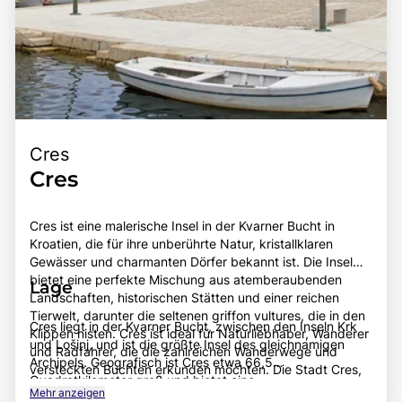
Cres
Cres
Cres ist eine malerische Insel in der Kvarner Bucht in
Kroatien, die für ihre unberührte Natur, kristallklaren
Gewässer und charmanten Dörfer bekannt ist. Die Insel
bietet eine perfekte Mischung aus atemberaubenden
Lage
Landschaften, historischen Stätten und einer reichen
Tierwelt, darunter die seltenen griffon vultures, die in den
Cres liegt in der Kvarner Bucht, zwischen den Inseln Krk
Klippen nisten. Cres ist ideal für Naturliebhaber, Wanderer
und Lošinj, und ist die größte Insel des gleichnamigen
und Radfahrer, die die zahlreichen Wanderwege und
Archipels. Geografisch ist Cres etwa 66,5
versteckten Buchten erkunden möchten. Die Stadt Cres,
Quadratkilometer groß und bietet eine
die gleichnamige Hauptstadt der Insel, beeindruckt mit
Mehr anzeigen
abwechslungsreiche Landschaft mit Hügeln, Wäldern und