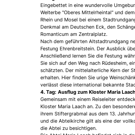
Eingebettet in eine wundervolle Umgeb
Welterbe "Oberes Mittelrheintal" und de
Rhein und Mosel bei einem Stadtrundgang
Denkmal am Deutschen Eck, den Schänge
Romanticum am Zentralplatz.
Nach dem geführten Altstadtrundgang ne
Festung Ehrenbreitstein. Der Ausblick üb
Anschließend lernen Sie die Festung wäh
Sie sich auf den Weg nach Rüdesheim, ei
schätzten. Der mittelalterliche Kern der 
erhalten. Hier finden Sie urige Weinschän
verlässt diese international bekannte St
4. Tag:
Ausflug zum Kloster Maria Laach
Gemeinsam mit einem Reiseleiter entdeck
Kloster Maria Laach an. Zu den besonder
ihrem Stiftergrabmal aus dem 13. Jahrhund
und die Abteikirche gilt als eine der vo
die Abtei zu besichtigen.