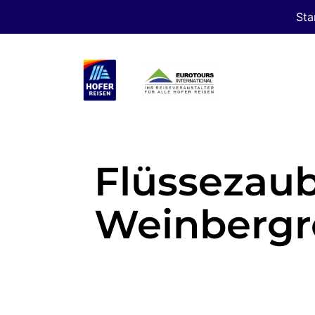
Sta
Flüssezaub
Weinbergr