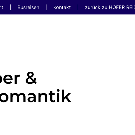
rt
|
Busreisen
|
Kontakt
|
zurück zu HOFER RE
er &
omantik