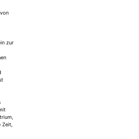
 von
in zur
hen
d
st
s
mit
trium,
 Zeit,