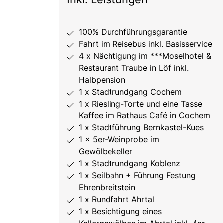
100% Durchführungsgarantie
Fahrt im Reisebus inkl. Basisservice
4 x Nächtigung im ***Moselhotel &
Restaurant Traube in Löf inkl.
Halbpension
1 x Stadtrundgang Cochem
1 x Riesling-Torte und eine Tasse
Kaffee im Rathaus Café in Cochem
1 x Stadtführung Bernkastel-Kues
1 x 5er-Weinprobe im
Gewölbekeller
1 x Stadtrundgang Koblenz
1 x Seilbahn + Führung Festung
Ehrenbreitstein
1 x Rundfahrt Ahrtal
1 x Besichtigung eines
Kellergewölbes im Ahrtal inkl. 4er-