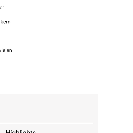
er
ikern
vielen
Highlights