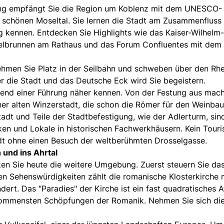
ung empfängt Sie die Region um Koblenz mit dem UNESCO-
m schönen Moseltal. Sie lernen die Stadt am Zusammenfluss
 kennen. Entdecken Sie Highlights wie das Kaiser-Wilhelm-
lbrunnen am Rathaus und das Forum Confluentes mit dem
hmen Sie Platz in der Seilbahn und schweben über den Rhe
er die Stadt und das Deutsche Eck wird Sie begeistern.
rend einer Führung näher kennen. Von der Festung aus mac
ner alten Winzerstadt, die schon die Römer für den Weinbau
Stadt und Teile der Stadtbefestigung, wie der Adlerturm, sin
ken und Lokale in historischen Fachwerkhäusern. Kein Touri
adt ohne einen Besuch der weltberühmten Drosselgasse.
 und ins Ahrtal
en Sie heute die weitere Umgebung. Zuerst steuern Sie da
en Sehenswürdigkeiten zählt die romanische Klosterkirche 
ert. Das "Paradies" der Kirche ist ein fast quadratisches A
llkommensten Schöpfungen der Romanik. Nehmen Sie sich die