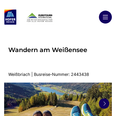
Toggl
Reisethemen
Wandern am Weißensee
Toggl
Highlights
Toggl
Reiseländer
Toggl
Kontakt
Weißbriach | Busreise-Nummer: 2443438
Start
Busreisen
Kontakt