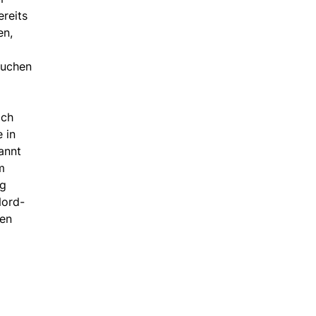
ereits
en,
suchen
ich
 in
annt
m
ng
Nord-
ten