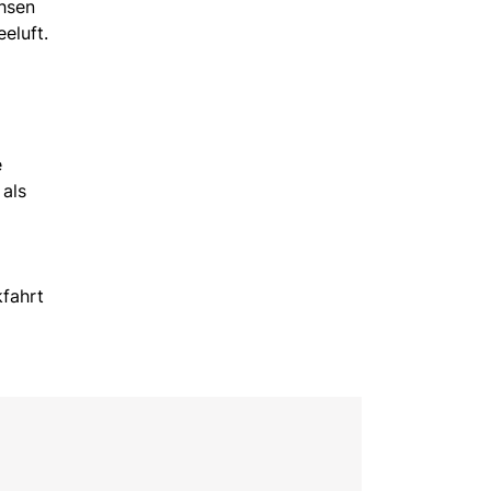
chsen
eluft.
e
 als
kfahrt