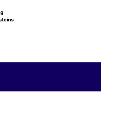
rg
steins