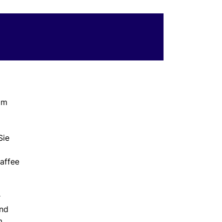
im
Sie
affee
r
und
m