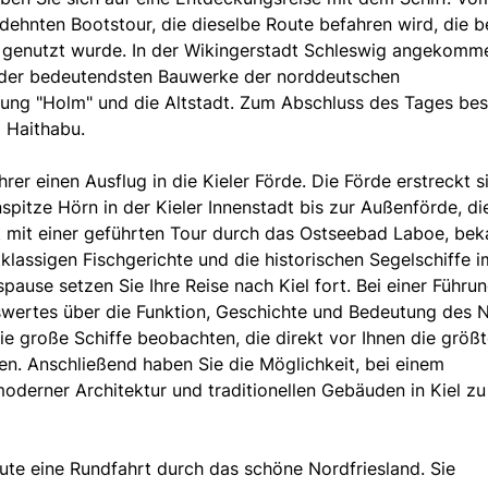
dehnten Bootstour, die dieselbe Route befahren wird, die b
 genutzt wurde. In der Wikingerstadt Schleswig angekomm
s der bedeutendsten Bauwerke der norddeutschen
dlung "Holm" und die Altstadt. Zum Abschluss des Tages be
 Haithabu.
er einen Ausflug in die Kieler Förde. Die Förde erstreckt s
pitze Hörn in der Kieler Innenstadt bis zur Außenförde, die
nt mit einer geführten Tour durch das Ostseebad Laboe, bek
tklassigen Fischgerichte und die historischen Segelschiffe i
ause setzen Sie Ihre Reise nach Kiel fort. Bei einer Führu
swertes über die Funktion, Geschichte und Bedeutung des 
e große Schiffe beobachten, die direkt vor Ihnen die größ
n. Anschließend haben Sie die Möglichkeit, bei einem
oderner Architektur und traditionellen Gebäuden in Kiel zu
eute eine Rundfahrt durch das schöne Nordfriesland. Sie