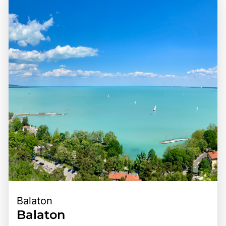
die königliche Geschichte Ungarns einzutauchen und die
Bedeutung, beeindruckender Architektur und der
Schönheit der Umgebung zu genießen.
Möglichkeit, die natürliche Schönheit der Umgebung zu
genießen, macht das Schloss Gödöllö zu einem
attraktiven Ziel für Reisende, die die Vielfalt und den
Charme dieser einzigartigen Region entdecken möchten.
Balaton
Balaton