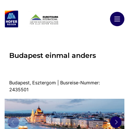
Toggl
Reisethemen
Budapest einmal anders
Toggl
Highlights
Toggl
Reiseländer
Toggl
Kontakt
Budapest, Esztergom | Busreise-Nummer:
2435501
Start
Busreisen
Kontakt