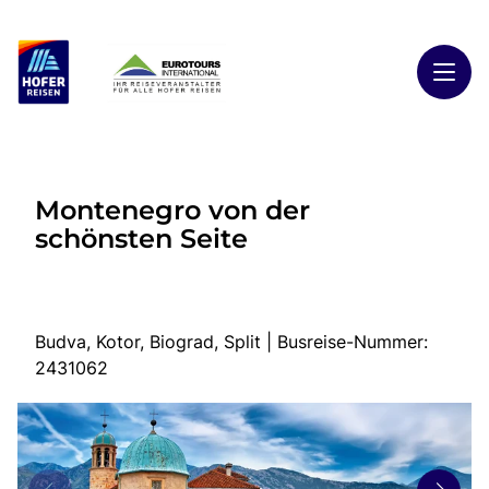
Toggl
Reisethemen
Montenegro von der
Toggl
Highlights
schönsten Seite
Toggl
Reiseländer
Toggl
Kontakt
Budva, Kotor, Biograd, Split | Busreise-Nummer:
2431062
Start
Busreisen
Kontakt