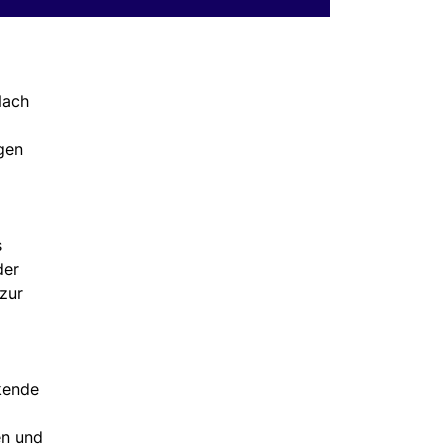
Nach
gen
s
der
zur
kende
en und