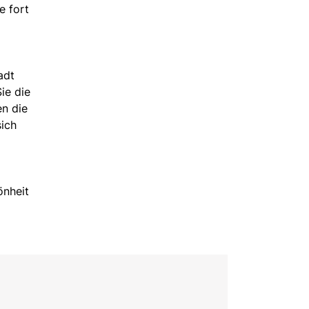
e fort
adt
ie die
en die
sich
önheit