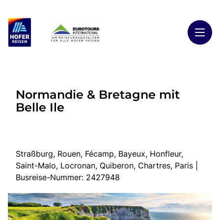
Toggl
Reisethemen
Normandie & Bretagne mit
Toggl
Highlights
Belle Ile
Toggl
Reiseländer
Toggl
Kontakt
Straßburg, Rouen, Fécamp, Bayeux, Honfleur,
Saint-Malo, Locronan, Quiberon, Chartres, Paris |
Start
Busreise-Nummer: 2427948
Busreisen
Kontakt