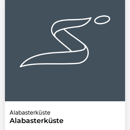
Tagesausflüge in die umliegenden historischen Städte,
lokale Kultur zu entdecken und die köstliche
wie Honfleur und Dieppe, sowie zu den malerischen
normannische Küche in den zahlreichen Restaurants zu
Landschaften der Normandie. Die Kombination aus der
probieren. Die Kombination aus spektakulären
Schönheit der Umgebung, der kulturellen Bedeutung der
Landschaften, kulturellen Erlebnissen und der Möglichkeit,
Region und der Möglichkeit, die Natur aktiv zu erleben,
die Natur aktiv zu erleben, macht Étretat zu einem
macht Étretat zu einem unverzichtbaren Ziel für Reisende,
unverzichtbaren Ziel für Reisende.
die die Schätze der Normandie entdecken möchten.
Alabasterküste
Alabasterküste