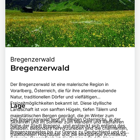
Bregenzerwald
Bregenzerwald
Der Bregenzerwald ist eine malerische Region in
Vorarlberg, Österreich, die für ihre atemberaubende
Natur, traditionellen Dörfer und vielfältigen
Freizeitmöglichkeiten bekannt ist. Diese idyllische
Lage
Landschaft ist von sanften Hügeln, tiefen Tälern und
majestätischen Bergen geprägt, die im Winter zum
Der Bregenzerwald liegt im Westen Österreichs, in der
Skifahren und im Sommer zum Wandern und Radfahren
Nähe der Stadt Bregenz, und erstreckt sich entlang des
einladen. Besonders hervorzuheben sind die charmanten,
Bregenzerwaldes bis zur Grenze zu Deutschland und der
traditionellen Holzhäuser und die einzigartige Architektur,
Schweiz. Geografisch ist die Region von den Alpen