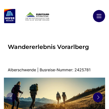
Toggl
Reisethemen
Wandererlebnis Vorarlberg
Toggl
Highlights
Toggl
Reiseländer
Toggl
Kontakt
Alberschwende | Busreise-Nummer: 2425781
Start
Busreisen
Kontakt