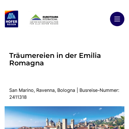
Toggl
Reisethemen
Träumereien in der Emilia
Toggl
Highlights
Romagna
Toggl
Reiseländer
Toggl
Kontakt
San Marino, Ravenna, Bologna | Busreise-Nummer:
2411318
Start
Busreisen
Kontakt